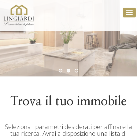
Tog
La tua scelta di fiducia per vendere e
Trova il tuo immobile
comprare casa
Seleziona i parametri desiderati per affinare la
tua ricerca. Avrai a disposizione una lista di